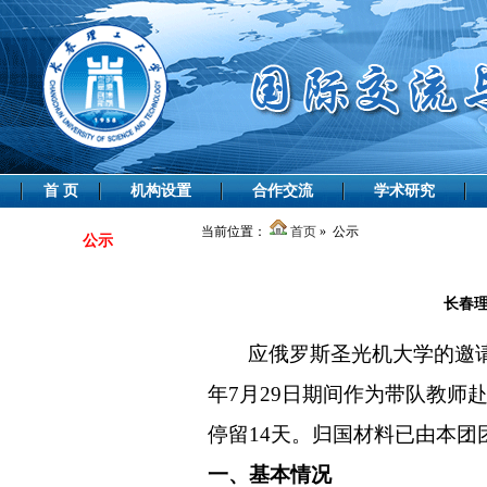
首 页
机构设置
合作交流
学术研究
当前位置：
首页
» 公示
公示
长春
应
俄罗斯圣光机大学
的邀
年
7
月
29
日
期间作为带队教师
停留
14
天。归国材料已由本团
一、
基本情况