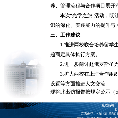
养、管理流程与合作项目展开
本次
“光学之旅”活动，既
识的深化、实践能力的提升与
三、
工作建议
1.推进两校联合培养留
题商定具体执行方案。
2.进一步商讨赴俄罗斯
3.扩大两校在上海合作
设置等方面推进人文交流。
现将
此出访报告按规定公示
（
版权所有：
E-
联系电话：+86-431-85582408