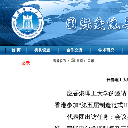
首 页
机构设置
合作交流
学术研究
当前位置：
首页
» 公示
公示
长春理工大
应香港理工大学的邀请
香港参加
“第五届制造范式I
代表团出访任务：
会议