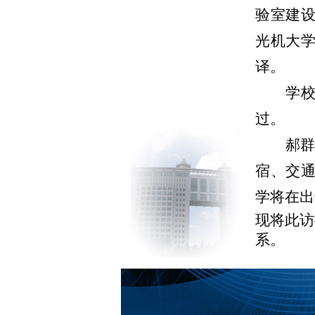
验室建
光机大
译。
学
过。
郝
宿、交
学将在出
现将此访
系。