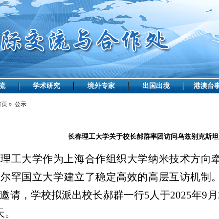
流
学术研究
境外专家
出国出境
港澳台
首页
» 公示
长春理工大学关于校长郝群率团访问乌兹别克斯坦
春理工大学作为上海合作组织大学纳米技术方向
马尔罕国立大学建立了稳定高效的高层互访机制
邀请，学校拟派出校长郝群一行
5人于2025年9
天。