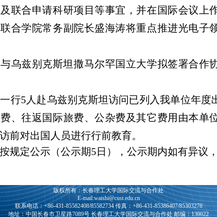
设及联合申请科研项目等事宜，并在国际会议上
学联合学院常务副院长盛海涛将重点推进光电子
校与乌兹别克斯坦撒马尔罕国立大学拟签署合作
群一行
5人赴乌兹别克斯坦访问已列入我单位年度
通费、往返国际旅费、公杂费及其它费用
由本单
访前对出国人员进行行前教育。
按规定公示（公示期
5日），公示期内如有异议
版权所有：长春理工大学国际交流与合作处
E-mail:waishi@cust.edu.cn
联系电话：+86-431-85582408/85582734 传真：+86-431-85386407/85303278
地址：中国长春市卫星路7089号 长春理工大学国际交流与合作处 邮编：130022