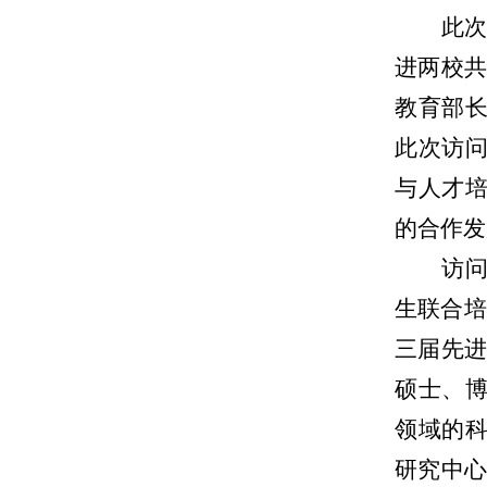
此
进两校共
教育部
此次访
与人才
的合作发
访
生联合培
三届先进
硕士、
领域的
研究中心