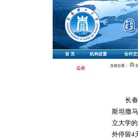
首 页
机构设置
合作交
当前位置：
公示
长
斯坦撒
立大学的
外停留4